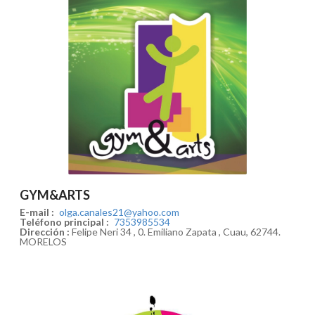
GYM&ARTS
E-mail :
olga.canales21@yahoo.com
Teléfono principal :
7353985534
Dirección :
Felipe Neri 34 , 0. Emiliano Zapata , Cuau, 62744.
MORELOS