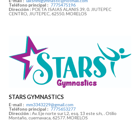
E-mail :
lakshmigymnastic@hotmail.com
Teléfono principal :
7775475196
Dirección :
POETA ISAIAS ALANIS 39, 0. JIUTEPEC
CENTRO, JIUTEPEC, 62550. MORELOS
STARS GYMNASTICS
E-mail :
mm3343229@gmail.com
Teléfono principal :
7775653277
Dirección :
Av. Eje norte sur L2, esq. 13 este s/n, . Otilio
Montaño, cuernavaca, 62577. MORELOS