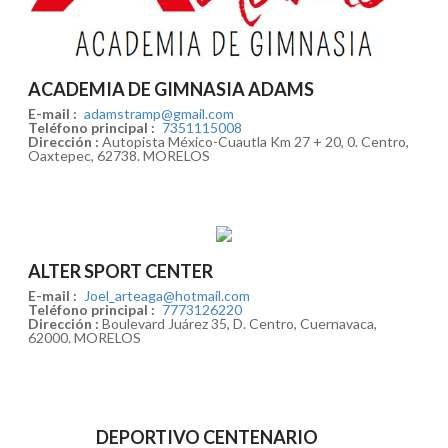
ACADEMIA DE GIMNASIA ADAMS
E-mail :
adamstramp@gmail.com
Teléfono principal :
7351115008
Dirección :
Autopista México-Cuautla Km 27 + 20, 0. Centro,
Oaxtepec, 62738. MORELOS
ALTER SPORT CENTER
E-mail :
Joel_arteaga@hotmail.com
Teléfono principal :
7773126220
Dirección :
Boulevard Juárez 35, D. Centro, Cuernavaca,
62000. MORELOS
DEPORTIVO CENTENARIO