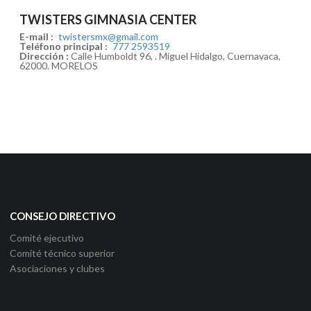
TWISTERS GIMNASIA CENTER
E-mail :
twistersmx@gmail.com
Teléfono principal :
777 2593519
Dirección :
Calle Humboldt 96, . Miguel Hidalgo, Cuernavaca,
62000. MORELOS
CONSEJO DIRECTIVO
Comité ejecutivo
Comité técnico superior
Asociaciones y clubes