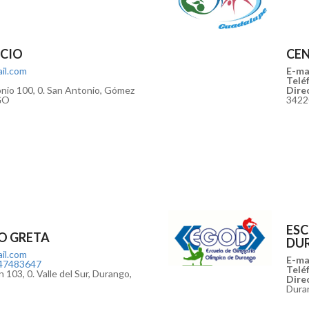
CIO
CE
il.com
E-mai
Teléf
onio 100, 0. San Antonio, Gómez
Direc
GO
342
ESC
O GRETA
DU
il.com
E-mai
47483647
Teléf
103, 0. Valle del Sur, Durango,
Direc
Dura