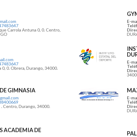
GYM
mail.com
E-mai
47483647
Teléf
ue Carrola Antuna 0, 0. Centro,
Direc
ANGO
DUR
INS
DU
ail.com
E-mai
47483647
Teléf
 0, 0. Obrera, Durango, 34000.
Direc
340
DE GIMNASIA
MA
gmail.com
E-mai
88400669
Teléf
 . Centro, Durango, 34000.
Direc
DUR
S ACADEMIA DE
PAL