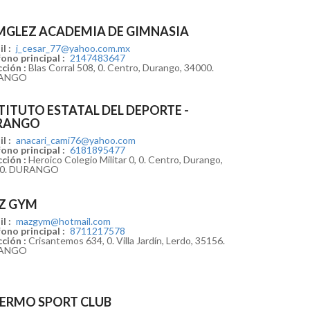
GLEZ ACADEMIA DE GIMNASIA
l :
j_cesar_77@yahoo.com.mx
ono principal :
2147483647
ción :
Blas Corral 508, 0. Centro, Durango, 34000.
ANGO
TITUTO ESTATAL DEL DEPORTE -
RANGO
l :
anacari_cami76@yahoo.com
ono principal :
6181895477
ción :
Heroico Colegio Militar 0, 0. Centro, Durango,
00. DURANGO
Z GYM
l :
mazgym@hotmail.com
ono principal :
8711217578
ción :
Crisantemos 634, 0. Villa Jardín, Lerdo, 35156.
ANGO
ERMO SPORT CLUB