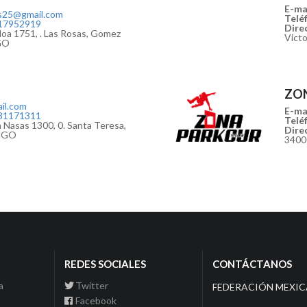
E-mai
s25@gmail.com
Teléf
17952919
Direc
loa 1751, . Las Rosas, Gomez
Vict
GO
ZO
il.com
E-mai
81171311
Teléf
 Nasas 1300, 0. Santa Teresa,
Direc
ANGO
340
REDES SOCIALES
CONTÁCTANOS
a
Twitter
FEDERACIÓN MEXIC
Facebook