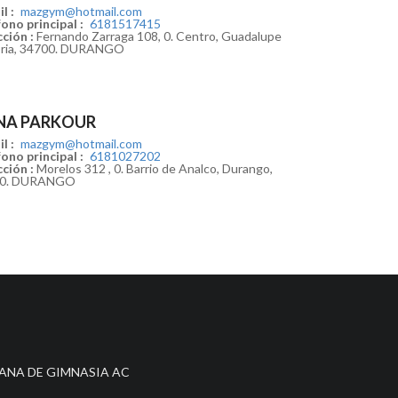
l :
mazgym@hotmail.com
ono principal :
6181517415
ción :
Fernando Zarraga 108, 0. Centro, Guadalupe
oria, 34700. DURANGO
NA PARKOUR
l :
mazgym@hotmail.com
ono principal :
6181027202
ción :
Morelos 312 , 0. Barrio de Analco, Durango,
00. DURANGO
ANA DE GIMNASIA AC