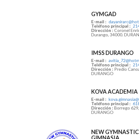
GYMGAD
E-mail :
dayanirarc@hot
Teléfono principal :
21
Dirección :
Coronel Enriq
Durango, 34000. DUR
IMSS DURANGO
E-mail :
avitia_72@hotm
Teléfono principal :
21
Dirección :
Predio Canoa
DURANGO
KOVA ACADEMIA 
E-mail :
kova.gimnasia@
Teléfono principal :
61
Dirección :
Borrego 629,
DURANGO
NEW GYMNASTIC
GIMNASIA