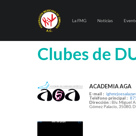
La FMG
Noticias
Event
Clubes de
D
ACADEMIA AGA
E-mail :
ighmrjoesalaza
Teléfono principal :
87
Dirección :
Blv. Miguel A
Gómez Palacio, 35080