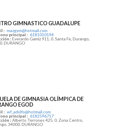
NTRO GIMNASTICO GUADALUPE
l :
mazgym@hotmail.com
ono principal :
6181010194
ción :
Everardo Gamiz 911, 0. Santa Fe, Durango,
20. DURANGO
UELA DE GIMNASIA OLÍMPICA DE
RANGO EGOD
l :
wf_adolfo@hotmail.com
ono principal :
6182596717
ción :
Alberto Terrones 425, 0. Zona Centro,
ngo, 34000. DURANGO