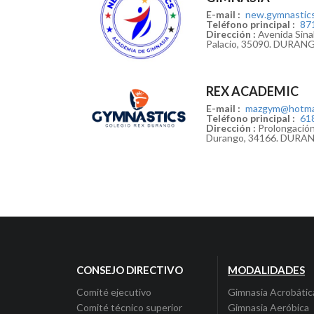
E-mail :
new.gymnastic
Teléfono principal :
87
Dirección :
Avenida Sina
Palacio, 35090. DURAN
REX ACADEMIC
E-mail :
mazgym@hotma
Teléfono principal :
61
Dirección :
Prolongación
Durango, 34166. DUR
CONSEJO DIRECTIVO
MODALIDADES
Comité ejecutivo
Gimnasia Acrobátic
Comité técnico superior
Gimnasia Aeróbica