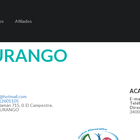
os
Afiliados
URANGO
AC
r@hotmail.com
E-mai
12601105
Teléf
lamán 715, 0. El Campestre,
Direc
. DURANGO
340