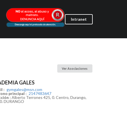
Intranet
Ver Asociaciones
ADEMIA GALES
l :
gymgales@msn.com
ono principal :
2147483647
ción :
Alberto Terrones 425, 0. Centro, Durango,
00. DURANGO