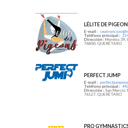
LÉLITE DE PIGE
E-mail :
ceatroncozo@h
Teléfono principal :
21
Dirección :
Morelos 39, 0
76800. QUERÉTARO
PERFECT JUMP
E-mail :
perfectjumpmx
Teléfono principal :
44
Dirección :
San Marcos 1
76127. QUERÉTARO
PRO GYMNASTIC