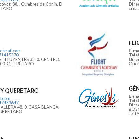
óyotl 38, . Cumbres de Conin, El
Direc
RÉTARO
cima
FL
tmail.com
E-mai
71415370
Teléf
TITUYENTES 33, 0. CENTRO,
Direc
6800. QUERÉTARO
Quer
GÉN
MY QUERETARO
E-mai
l.com
Teléf
47483647
Direc
ALLERA 48, 0. CASA BLANCA,
BOSQ
QUERÉTARO
EST
US
GI