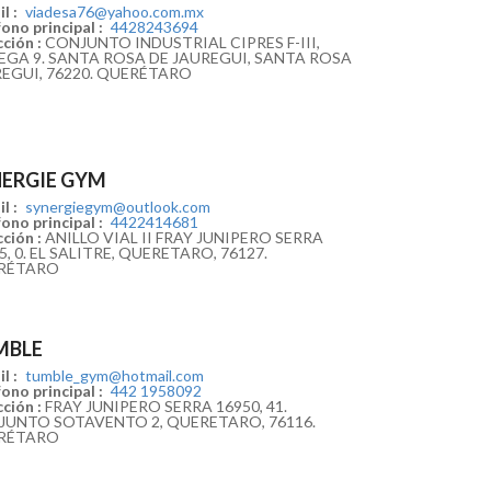
l :
viadesa76@yahoo.com.mx
ono principal :
4428243694
ción :
CONJUNTO INDUSTRIAL CIPRES F-III,
GA 9. SANTA ROSA DE JAUREGUI, SANTA ROSA
EGUI, 76220. QUERÉTARO
ERGIE GYM
l :
synergiegym@outlook.com
ono principal :
4422414681
ción :
ANILLO VIAL II FRAY JUNIPERO SERRA
5, 0. EL SALITRE, QUERETARO, 76127.
RÉTARO
MBLE
l :
tumble_gym@hotmail.com
ono principal :
442 1958092
ción :
FRAY JUNIPERO SERRA 16950, 41.
UNTO SOTAVENTO 2, QUERETARO, 76116.
RÉTARO