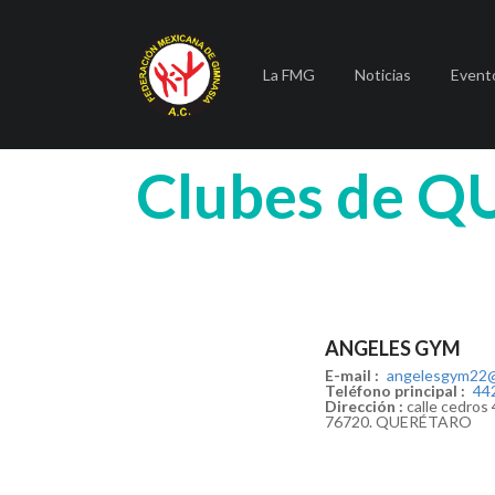
La FMG
Noticias
Event
Clubes de
Q
ANGELES GYM
E-mail :
angelesgym22@
Teléfono principal :
44
Dirección :
calle cedros
76720. QUERÉTARO