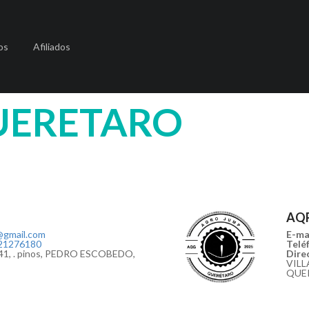
os
Afiliados
UERETARO
AQ
gmail.com
E-mai
21276180
Teléf
 41, . pinos, PEDRO ESCOBEDO,
Direc
VILL
QUE