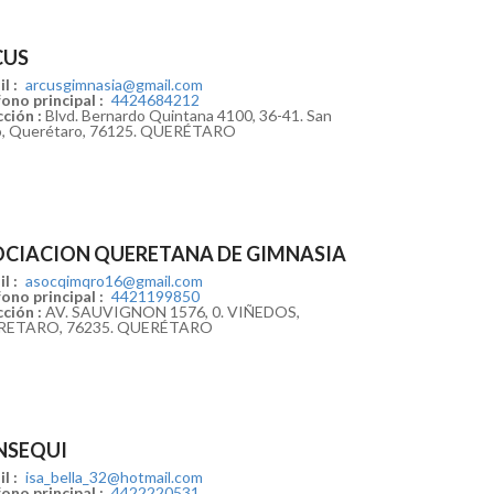
CUS
l :
arcusgimnasia@gmail.com
ono principal :
4424684212
ción :
Blvd. Bernardo Quintana 4100, 36-41. San
o, Querétaro, 76125. QUERÉTARO
CIACION QUERETANA DE GIMNASIA
l :
asocqimqro16@gmail.com
ono principal :
4421199850
ción :
AV. SAUVIGNON 1576, 0. VIÑEDOS,
RETARO, 76235. QUERÉTARO
NSEQUI
l :
isa_bella_32@hotmail.com
ono principal :
4422220531