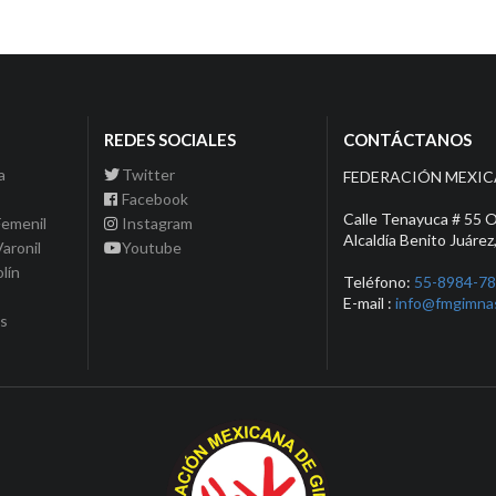
REDES SOCIALES
CONTÁCTANOS
a
Twitter
FEDERACIÓN MEXIC
Facebook
Calle Tenayuca # 55 Of
Femenil
Instagram
Alcaldía Benito Juárez
Varonil
Youtube
lín
Teléfono:
55-8984-7
E-mail :
info@fmgimnas
os