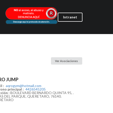
Intranet
Ver Asociaciones
RO JUMP
l :
aqrogym@hotmail.com
ono principal :
4426545205
ción :
BOULEVARD BERNARDO QUINTA 95, .
AS DEL PARQUE, QUERETARO, 76140.
RÉTARO