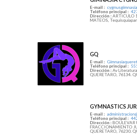
E-mail :
cygnusgimnasi
Teléfono principal :
42
Dirección :
ARTICULO 1
MATEOS, Tequisquiapa
GQ
E-mail :
Gimnasiaquere
Teléfono principal :
55
Dirección :
Av Literatur
QUERETARO, 76134. 
GYMNASTICS JUR
E-mail :
administracion@
Teléfono principal :
44
Dirección :
BOULEVAR U
FRACCIONAMIENTO J
QUERETARO, 76230. 