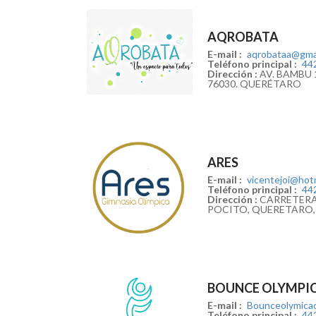
AQROBATA
E-mail :
aqrobataa@gma
Teléfono principal :
44
Dirección :
AV. BAMBU 1
76030. QUERÉTARO
ARES
E-mail :
vicentejoi@hot
Teléfono principal :
44
Dirección :
CARRETERA 
POCITO, QUERETARO,
BOUNCE OLYMPI
E-mail :
Bounceolymica
Teléfono principal :
44