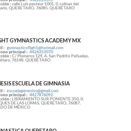
ción :
calle Luis pasteur 1001, 0. colinas del
tario, QUERETARO, 76085. QUERÉTARO
IGHT GYMNASTICS ACADEMY MX
l :
gymnasticsfligh1@hotmail.com
ono principal :
4426353070
ción :
C/ Plomeros 129, A. San Pedrito Peñuelas,
étaro, 76148. QUERÉTARO
ESIS ESCUELA DE GIMNASIA
l :
escuelagenesiss@gmail.com
ono principal :
4427876092
ción :
LIBRAMIENTO SUR PONIENTE 350, 0.
UES DE LAS LOMAS, QUERETARO, 76087.
ADO DE MÉXICO
MNASTICA QUERETARO