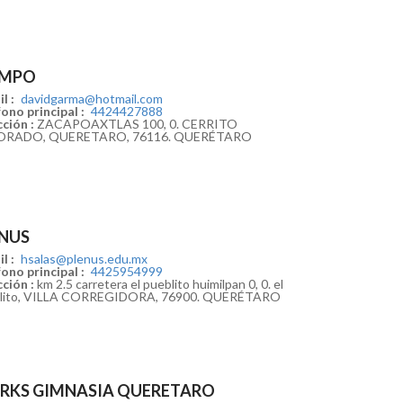
IMPO
l :
davidgarma@hotmail.com
ono principal :
4424427888
ción :
ZACAPOAXTLAS 100, 0. CERRITO
ORADO, QUERETARO, 76116. QUERÉTARO
NUS
l :
hsalas@plenus.edu.mx
ono principal :
4425954999
ción :
km 2.5 carretera el pueblito huimilpan 0, 0. el
lito, VILLA CORREGIDORA, 76900. QUERÉTARO
RKS GIMNASIA QUERETARO