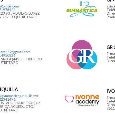
a@gmail.com
E-mai
71978422
Teléf
23 90, . ADOLFO LOPEZ
Direc
n, 76750. QUERÉTARO
Prad
GR
taro442@gmail.com
E-mai
14910826
Teléf
a SN, GQ442. EL TINTERO,
Direc
QUERÉTARO
IQUILLA
IV
gymnasticsjuriquilla.mx
E-mai
22341496
Teléf
NIVERSITARIO 540, 62.
Direc
URICA ACUEDUCTO,
761
QUERÉTARO