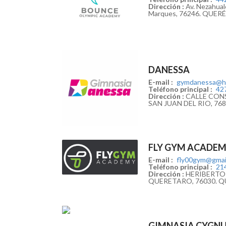
Dirección :
Av. Nezahualc
Marques, 76246. QUE
DANESSA
E-mail :
gymdanessa@ho
Teléfono principal :
42
Dirección :
CALLE CONS
SAN JUAN DEL RIO, 7
FLY GYM ACADE
E-mail :
fly00gym@gmai
Teléfono principal :
21
Dirección :
HERIBERTO 
QUERETARO, 76030. 
GIMNASIA CYGN