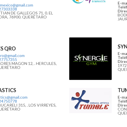
E-mai
.mexico@gmail.com
Teléf
27303338
Direc
IAN DE GALLEGOS 71, 0. EL
BODE
ORA, 76900. QUERÉTARO
JAUR
SYN
CS QRO
E-mai
qro@gmail.com
Teléf
27757355
Direc
ORES MAGON 12, . HERCULES,
1972
QUERÉTARO
QUE
ASTICS
TU
tics@gmail.com
E-mai
24750778
Teléf
UCARELI 315, . LOS VIRREYES,
Direc
QUERÉTARO
CONJ
QUE