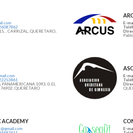
AR
il.com
E-mai
26087862
Teléf
5, . CARRIZAL, QUERETARO,
Direc
Pabl
ASO
mail.com
E-mai
22253861
Teléf
PANAMERICANA 1093, 0. EL
Direc
 76902. QUERÉTARO
QUE
C ACADEMY
CO
c@gmail.com
E-mai
24687611
Teléf