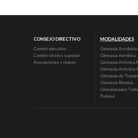
CONSEJO DIRECTIVO
MODALIDADES
Comité ejecutivo
Gimnasia Acrobátic
Comité técnico superior
Gimnasia Aeróbica
Asociaciones y clubes
Gimnasia Artística 
Gimnasia Artística 
Gimnasia de Trampo
Gimnasia Rítmica
Gimnasia para Tod
Parkour