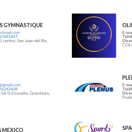
ONS GYMNASTIQUE
OL
otmail.com
E-mai
47483647
Teléf
. centro, San Juan del Río,
Direc
COL
PLE
@gmail.com
E-mai
26243408
Teléf
16, 0. Ensueño, Querétaro,
Direc
Pueb
SPA
S MEXICO