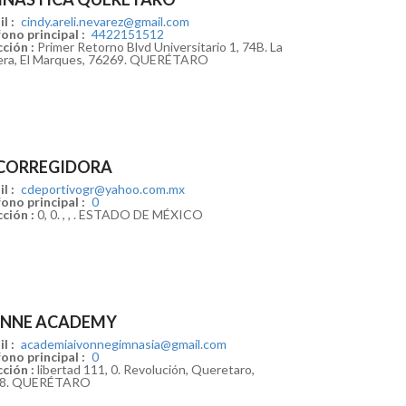
l :
cindy.areli.nevarez@gmail.com
ono principal :
4422151512
ción :
Primer Retorno Blvd Universitario 1, 74B. La
era, El Marques, 76269. QUERÉTARO
 CORREGIDORA
l :
cdeportivogr@yahoo.com.mx
ono principal :
0
ción :
0, 0. , , . ESTADO DE MÉXICO
ONNE ACADEMY
l :
academiaivonnegimnasia@gmail.com
ono principal :
0
ción :
libertad 111, 0. Revolución, Queretaro,
18. QUERÉTARO