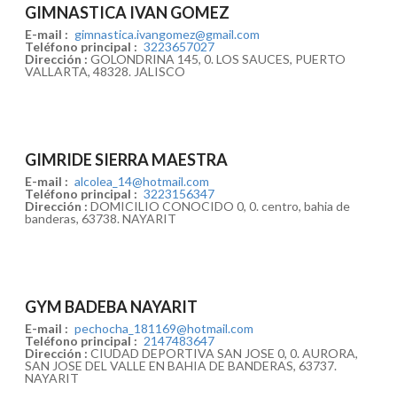
GIMNASTICA IVAN GOMEZ
E-mail :
gimnastica.ivangomez@gmail.com
Teléfono principal :
3223657027
Dirección :
GOLONDRINA 145, 0. LOS SAUCES, PUERTO
VALLARTA, 48328. JALISCO
GIMRIDE SIERRA MAESTRA
E-mail :
alcolea_14@hotmail.com
Teléfono principal :
3223156347
Dirección :
DOMICILIO CONOCIDO 0, 0. centro, bahia de
banderas, 63738. NAYARIT
GYM BADEBA NAYARIT
E-mail :
pechocha_181169@hotmail.com
Teléfono principal :
2147483647
Dirección :
CIUDAD DEPORTIVA SAN JOSE 0, 0. AURORA,
SAN JOSE DEL VALLE EN BAHIA DE BANDERAS, 63737.
NAYARIT