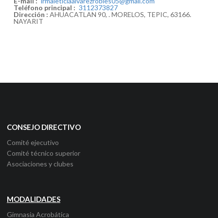
E-mail :
irmaleticiaalvarezrobles05@gmail.com
Teléfono principal :
3112373827
Dirección :
AHUACATLAN 90, . MORELOS, TEPIC, 63166.
NAYARIT
CONSEJO DIRECTIVO
Comité ejecutivo
Comité técnico superior
Asociaciones y clubes
MODALIDADES
Gimnasia Acrobática