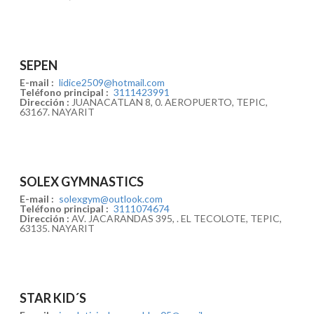
SEPEN
E-mail :
lidice2509@hotmail.com
Teléfono principal :
3111423991
Dirección :
JUANACATLAN 8, 0. AEROPUERTO, TEPIC,
63167. NAYARIT
SOLEX GYMNASTICS
E-mail :
solexgym@outlook.com
Teléfono principal :
3111074674
Dirección :
AV. JACARANDAS 395, . EL TECOLOTE, TEPIC,
63135. NAYARIT
STAR KID´S