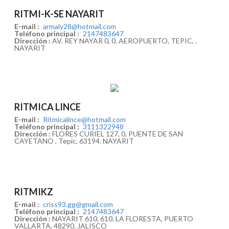
RITMI-K-SE NAYARIT
E-mail :
armaly28@hotmail.com
Teléfono principal :
2147483647
Dirección :
AV. REY NAYAR 0, 0. AEROPUERTO, TEPIC, .
NAYARIT
RITMICA LINCE
E-mail :
Ritmicalince@hotmail.com
Teléfono principal :
3111322948
Dirección :
FLORES CURIEL 127, 0. PUENTE DE SAN
CAYETANO , Tepic, 63194. NAYARIT
RITMIKZ
E-mail :
criss93.gg@gmail.com
Teléfono principal :
2147483647
Dirección :
NAYARIT 610, 610. LA FLORESTA, PUERTO
VALLARTA, 48290. JALISCO