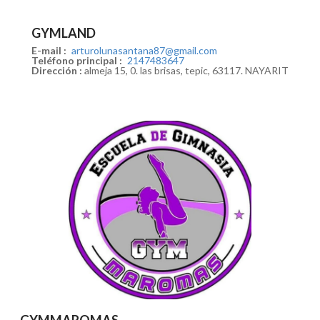
GYMLAND
E-mail :
arturolunasantana87@gmail.com
Teléfono principal :
2147483647
Dirección :
almeja 15, 0. las brisas, tepic, 63117. NAYARIT