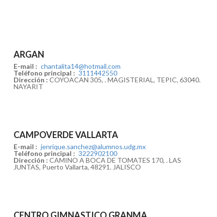
ARGAN
E-mail :
chantalita14@hotmail.com
Teléfono principal :
3111442550
Dirección :
COYOACAN 305, . MAGISTERIAL, TEPIC, 63040.
NAYARIT
CAMPOVERDE VALLARTA
E-mail :
jenrique.sanchez@alumnos.udg.mx
Teléfono principal :
3222902100
Dirección :
CAMINO A BOCA DE TOMATES 170, . LAS
JUNTAS, Puerto Vallarta, 48291. JALISCO
CENTRO GIMNASTICO GRANMA